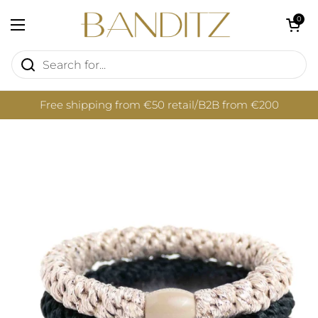
Skip to content
Open cart
0
Open menu
Free shipping from €50 retail/B2B from €200