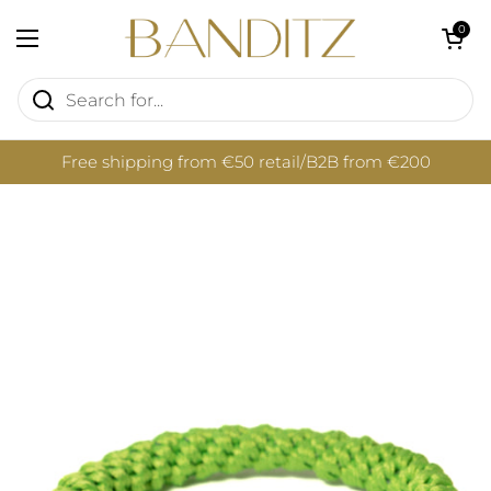
Skip to content
Open cart
0
Open menu
Free shipping from €50 retail/B2B from €200