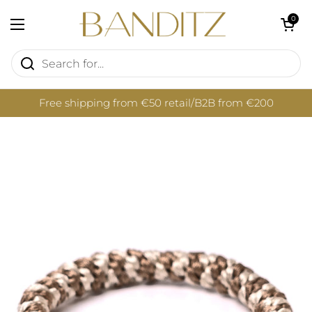
Skip to content
Open cart
0
Open menu
Free shipping from €50 retail/B2B from €200