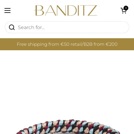
Skip to content
Open cart
0
Open menu
Free shipping from €50 retail/B2B from €200