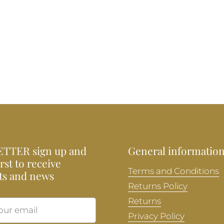
TTER sign up and
General informatio
irst to receive
Terms and Conditions
ts and news
Returns Policy
Returns
Submit
Privacy Policy