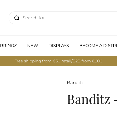
RRINGZ
NEW
DISPLAYS
BECOME A DISTR
Free shipping from €50 retail/B2B from €200
Banditz
Banditz 