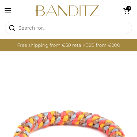
Skip to content
Open cart
0
Open menu
Free shipping from €50 retail/B2B from €200