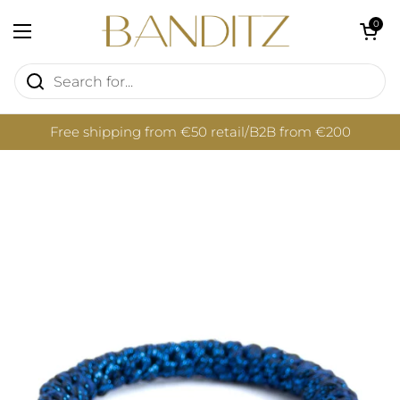
Skip to content
Open cart
0
Open menu
Free shipping from €50 retail/B2B from €200