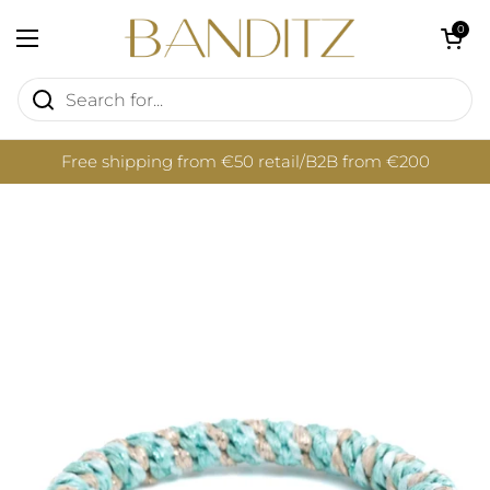
Skip to content
Open cart
0
Open menu
Free shipping from €50 retail/B2B from €200