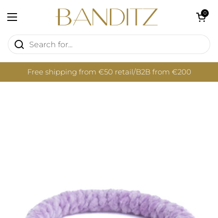
Skip to content
Open cart
0
Open menu
Free shipping from €50 retail/B2B from €200