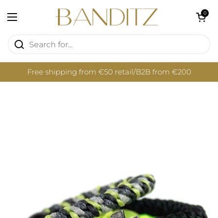
Skip to content
Open cart
0
Open menu
Free shipping from €50 retail/B2B from €200