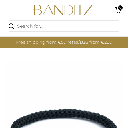
Skip to content
Open cart
0
Open menu
Free shipping from €50 retail/B2B from €200