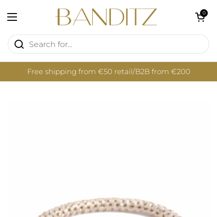
Skip to content
Open cart
0
Open menu
Free shipping from €50 retail/B2B from €200