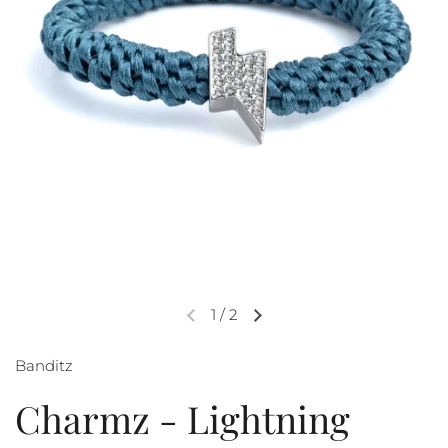
1
/
2
Banditz
Charmz - Lightning