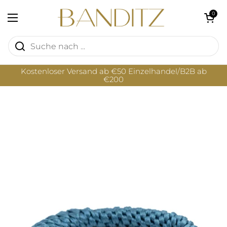
Zum Inhalt springen
Warenkorb öf
0
Menü öffnen
Kostenloser Versand ab €50 Einzelhandel/B2B ab
€200