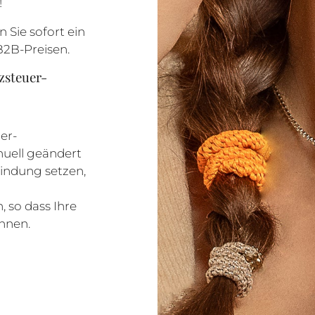
!
n Sie sofort ein
B2B-Preisen.
zsteuer-
er-
uell geändert
bindung setzen,
 so dass Ihre
nnen.