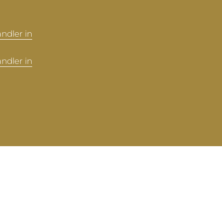
ndler in
ndler in
Ober
Sprache
Deutsch
Land/Region
(EUR €)