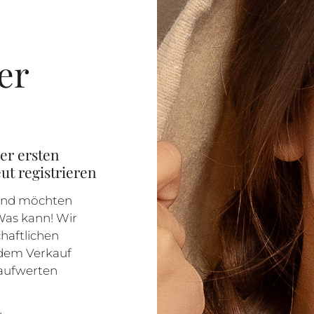
er
er ersten
t registrieren
 und möchten
as kann! Wir
haftlichen
t dem Verkauf
aufwerten