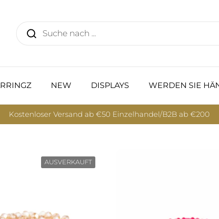
RRINGZ
NEW
DISPLAYS
WERDEN SIE HÄ
Kostenloser Versand ab €50 Einzelhandel/B2B ab €200
AUSVERKAUFT