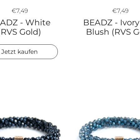
€7,49
€7,49
ADZ - White
BEADZ - Ivory
(RVS Gold)
Blush (RVS G
Jetzt kaufen