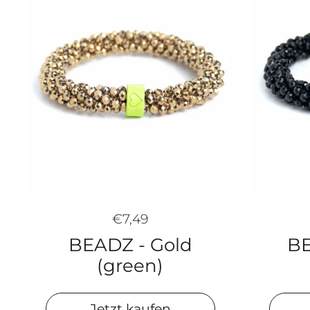
€7,49
BE
BEADZ - Gold
(green)
Jetzt kaufen