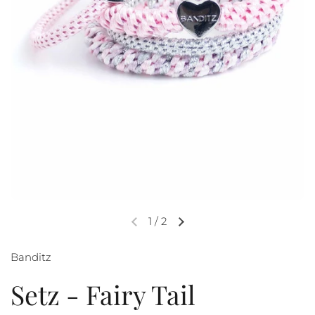
1
/
2
Banditz
Setz - Fairy Tail