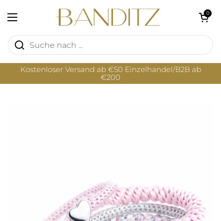
Zum Inhalt springen
Warenkorb öf
0
Menü öffnen
Kostenloser Versand ab €50 Einzelhandel/B2B ab
€200