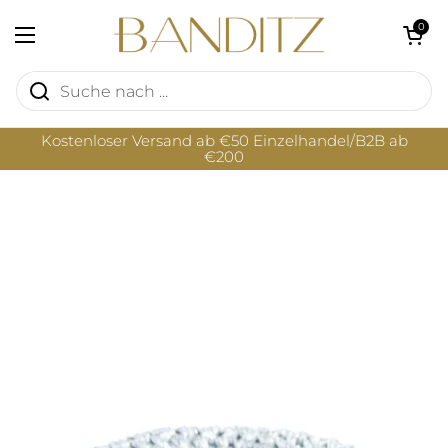
Zum Inhalt springen
Warenkorb öf
0
Menü öffnen
Kostenloser Versand ab €50 Einzelhandel/B2B ab
€200