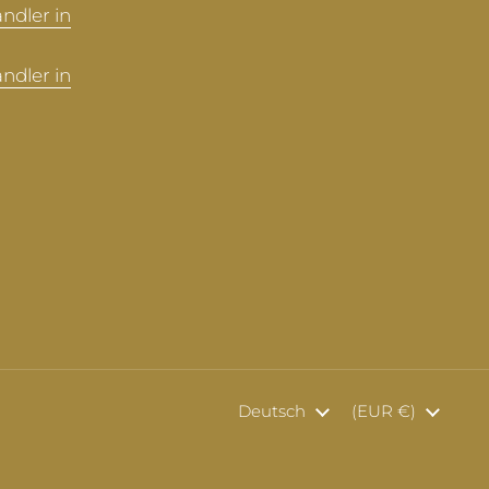
ndler in
ndler in
Sprache
Deutsch
Land/Region
(EUR €)