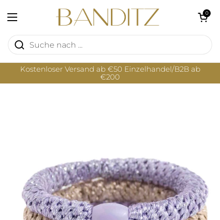
Zum Inhalt springen
Warenkorb öf
0
Menü öffnen
Kostenloser Versand ab €50 Einzelhandel/B2B ab
€200