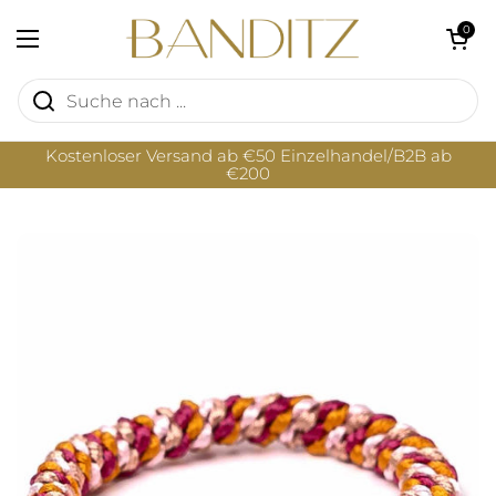
Zum Inhalt springen
Warenkorb öf
0
Menü öffnen
Kostenloser Versand ab €50 Einzelhandel/B2B ab
€200