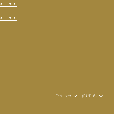
ndler in
ndler in
Sprache
Deutsch
Land/Region
(EUR €)