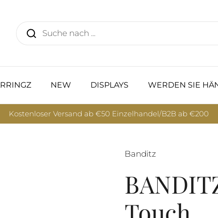
RRINGZ
NEW
DISPLAYS
WERDEN SIE HÄ
Kostenloser Versand ab €50 Einzelhandel/B2B ab €200
Banditz
BANDITZ
Touch