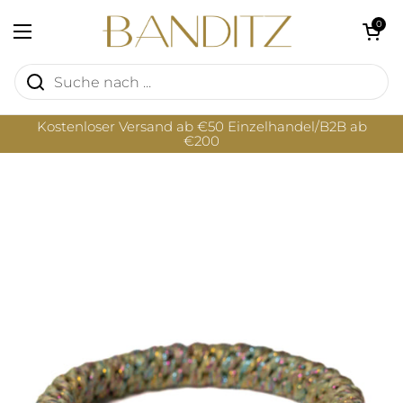
Zum Inhalt springen
Warenkorb öf
0
Menü öffnen
Kostenloser Versand ab €50 Einzelhandel/B2B ab
€200