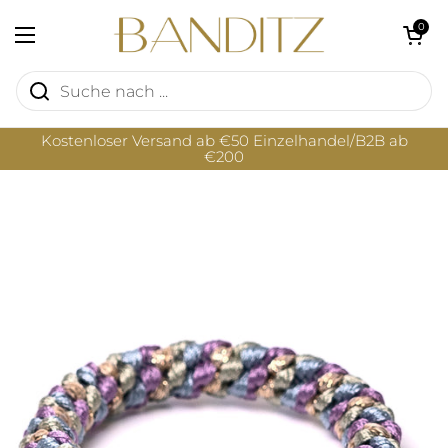
Zum Inhalt springen
Warenkorb öf
0
Menü öffnen
Kostenloser Versand ab €50 Einzelhandel/B2B ab
€200