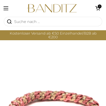
Zum Inhalt springen
Warenkorb öf
0
Menü öffnen
Kostenloser Versand ab €50 Einzelhandel/B2B ab
€200