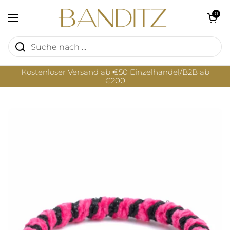
Zum Inhalt springen
Warenkorb öf
0
Menü öffnen
Kostenloser Versand ab €50 Einzelhandel/B2B ab
€200