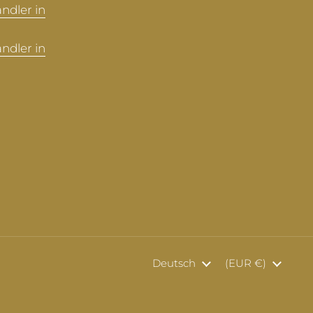
ndler in
ndler in
Sprache
Deutsch
Land/Region
(EUR €)