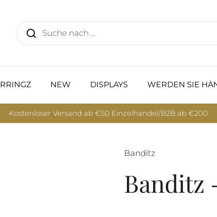
RRINGZ
NEW
DISPLAYS
WERDEN SIE HÄ
Kostenloser Versand ab €50 Einzelhandel/B2B ab €200
Banditz
Banditz -