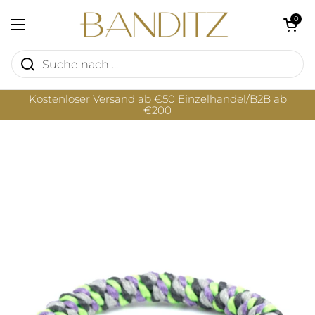
Zum Inhalt springen
Warenkorb öf
0
Menü öffnen
Kostenloser Versand ab €50 Einzelhandel/B2B ab
€200