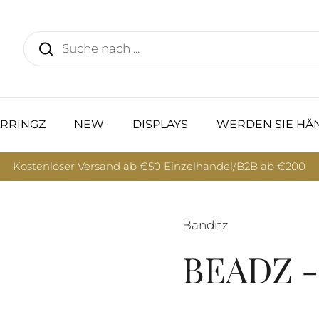
RRINGZ
NEW
DISPLAYS
WERDEN SIE HÄ
Kostenloser Versand ab €50 Einzelhandel/B2B ab €200
Banditz
BEADZ -