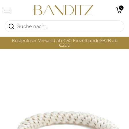
Zum Inhalt springen
Warenkorb öf
0
Menü öffnen
Kostenloser Versand ab €50 Einzelhandel/B2B ab
€200