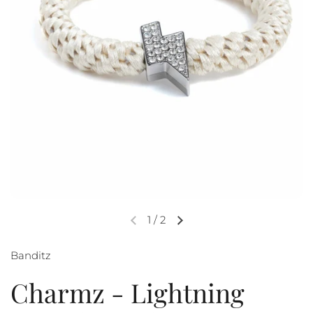
1
/
2
Banditz
Charmz - Lightning