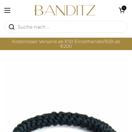
Zum Inhalt springen
Warenkorb öf
0
Menü öffnen
Kostenloser Versand ab €50 Einzelhandel/B2B ab
€200