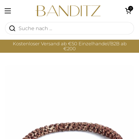
Zum Inhalt springen
Warenkorb öf
0
Menü öffnen
Kostenloser Versand ab €50 Einzelhandel/B2B ab
€200